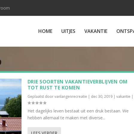
 room
HOME
UITJES
VAKANTIE
ONTSP
9
DRIE SOORTEN VAKANTIEVERBLIJVEN OM
TOT RUST TE KOMEN
Geplaatst door
vanlangenrecreatie
|
dec 30, 2019
|
vakantie
|
Het dagelijks leven bestaat uit een druk bestaan. We
hebben allemaal te maken met diverse...
LEES VERDER