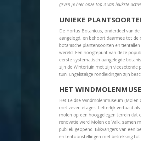
geven je hier onze top 3 van leukste acti
UNIEKE PLANTSOORTE
De Hortus Botanicus, onderdeel van de L
aangelegd, en behoort daarmee tot de ou
botanische plantensoorten en tientallen
wereld. Een hoogtepunt van deze populair
eerste systematisch aangelegde botanisc
zijn de Wintertuin met zijn vleesetende 
tuin. Engelstalige rondleidingen zijn bes
HET WINDMOLENMUS
Het Leidse Windmolenmuseum (Molen de 
met zeven etages. Letterlijk vertaald al
molen op een hooggelegen terrein dat o
renovatie werd Molen de Valk, samen me
publiek geopend. Blikvangers van een b
en tentoonstellingen met betrekking tot