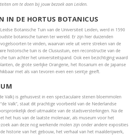
viteiten om te doen bij jouw bezoek aan Leiden.
N IN DE HORTUS BOTANICUS
eidse Botanische Tuin van de Universiteit Leiden, werd in 1590
dste botanische tuinen ter wereld. Er zijn hier duizenden
 vogelsoorten te vinden, waarvan vele uit verre streken van de
e historische tuin is de Clusiustuin, een reconstructie van de
he tuin achter het universiteitspand. Ook een bezichtiging waard
planten, de grote sierlijke Orangerie, het Rosarium en de Japanse
chikbaar met als van tevoren even een seintje geeft.
EUM
Valk) is gehuisvest in een spectaculaire stenen bloemmolen
s “de Valk”, staat dit prachtige voorbeeld van de Nederlandse
orspronkelijk deel uitmaakte van de stadsversterkingen. Na de
t het huis van de laatste molenaar, als museum voor het
ezoek aan deze nog werkende molen zijn onder andere exposities
 de historie van het gebouw, het verhaal van het maalderijwerk,