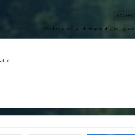
VOLGEN
Wat te doen als je letsel oploopt tijdens je vak
atie