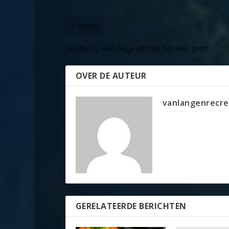
VORIG
Goedkoop een dagje uit met het hele gezin
OVER DE AUTEUR
vanlangenrecre
GERELATEERDE BERICHTEN