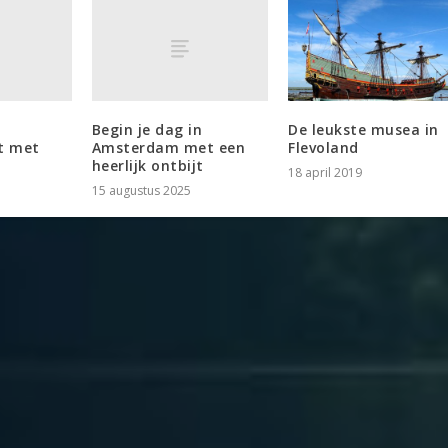
Begin je dag in
De leukste musea in
t met
Amsterdam met een
Flevoland
heerlijk ontbijt
18 april 2019
15 augustus 2025