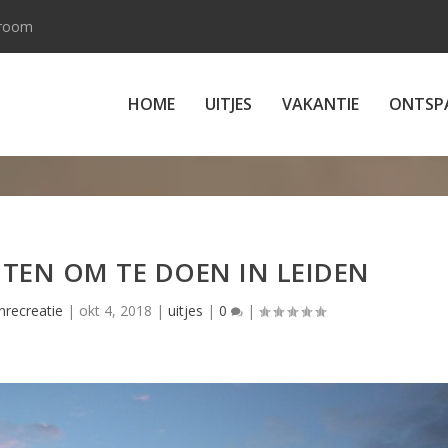
 room
HOME
UITJES
VAKANTIE
ONTSP
EITEN OM TE DOEN IN LEIDEN
nrecreatie
|
okt 4, 2018
|
uitjes
|
0
|