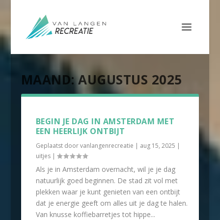
MAAND:
AUGUSTUS 2025
BEGIN JE DAG IN AMSTERDAM MET
EEN HEERLIJK ONTBIJT
Geplaatst door
vanlangenrecreatie
|
aug 15, 2025
|
uitjes
|
Als je in Amsterdam overnacht, wil je je dag
natuurlijk goed beginnen. De stad zit vol met
plekken waar je kunt genieten van een ontbijt
dat je energie geeft om alles uit je dag te halen.
Van knusse koffiebarretjes tot hippe...