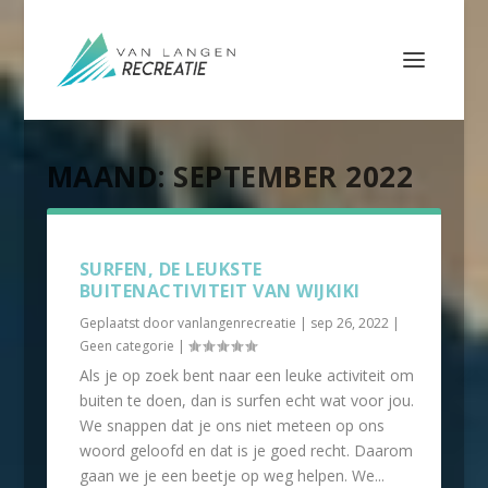
MAAND:
SEPTEMBER 2022
SURFEN, DE LEUKSTE
BUITENACTIVITEIT VAN WIJKIKI
Geplaatst door
vanlangenrecreatie
|
sep 26, 2022
|
Geen categorie
|
Als je op zoek bent naar een leuke activiteit om
buiten te doen, dan is surfen echt wat voor jou.
We snappen dat je ons niet meteen op ons
woord geloofd en dat is je goed recht. Daarom
gaan we je een beetje op weg helpen. We...