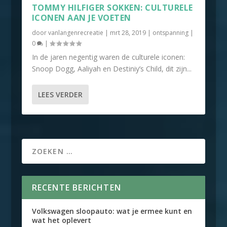
TOMMY HILFIGER SOKKEN: CULTURELE
ICONEN AAN JE VOETEN
door
vanlangenrecreatie
|
mrt 28, 2019
|
ontspanning
|
0
|
In de jaren negentig waren de culturele iconen:
Snoop Dogg, Aaliyah en Destiniy’s Child, dit zijn...
LEES VERDER
RECENTE BERICHTEN
Volkswagen sloopauto: wat je ermee kunt en
wat het oplevert