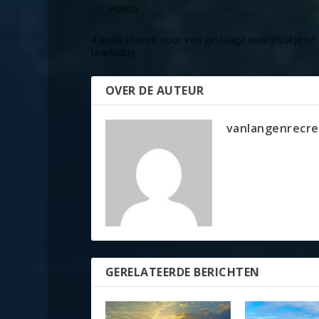
VORIG
4 leuke ideeën voor een geslaagd bedrijfsuitje of
teamuitje
OVER DE AUTEUR
vanlangenrecre
GERELATEERDE BERICHTEN