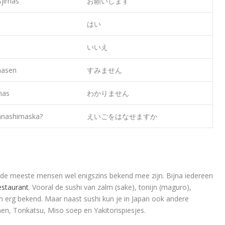
sjimas
お願いします
はい
いいえ
asen
すみません
mas
わかりません
anashimaska?
えいごをはなせますか
r de meeste mensen wel enigszins bekend mee zijn. Bijna iedereen
estaurant
. Vooral de sushi van zalm (sake), tonijn (maguro),
n erg bekend. Maar naast sushi kun je in Japan ook andere
en, Tonkatsu, Miso soep en Yakitorispiesjes.