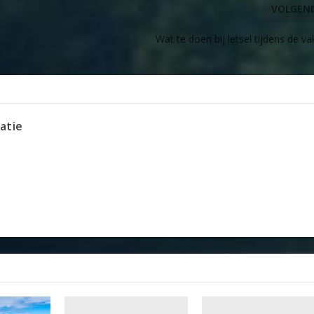
VOLGEN
Wat te doen bij letsel tijdens de va
atie