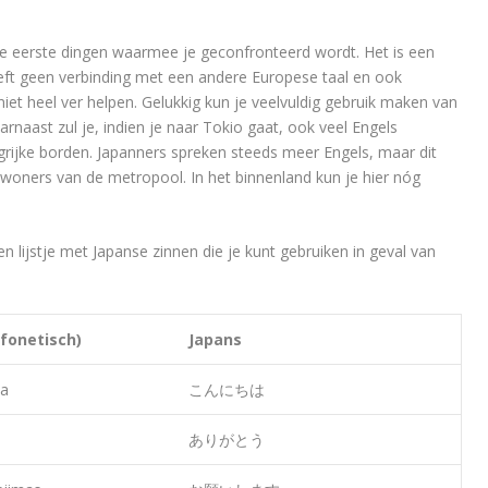
de eerste dingen waarmee je geconfronteerd wordt. Het is een
heeft geen verbinding met een andere Europese taal en ook
niet heel ver helpen. Gelukkig kun je veelvuldig gebruik maken van
rnaast zul je, indien je naar Tokio gaat, ook veel Engels
rijke borden. Japanners spreken steeds meer Engels, maar dit
inwoners van de metropool. In het binnenland kun je hier nóg
lijstje met Japanse zinnen die je kunt gebruiken in geval van
(fonetisch)
Japans
wa
こんにちは
ありがとう