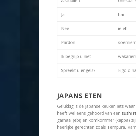
Alstublieft
onekaai 
Ja
hai
Nee
ie eh
Pardon
soemiem
Ik begrijp u niet
wakarie
Spreekt u engels?
Eigo o h
JAPANS ETEN
Gelukkig is de Japanse keuken iets waa
heeft wel eens gehoord van een
sushi r
garnaal (ebi) en komkommer (kappa) zij
heerlijke gerechten zoals Tempura, Ram