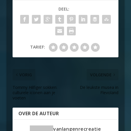
DEEL:
TARIEF:
VORIG
VOLGENDE
Tommy Hilfiger sokken:
De leukste musea in
culturele iconen aan je
Flevoland
voeten
OVER DE AUTEUR
vanlangenrecreatie