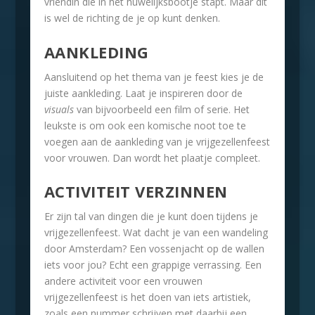
vriendin die in het huwelijksbootje stapt. Maar dit
is wel de richting de je op kunt denken.
AANKLEDING
Aansluitend op het thema van je feest kies je de
juiste aankleding. Laat je inspireren door de
visuals
van bijvoorbeeld een film of serie. Het
leukste is om ook een komische noot toe te
voegen aan de aankleding van je vrijgezellenfeest
voor vrouwen. Dan wordt het plaatje compleet.
ACTIVITEIT VERZINNEN
Er zijn tal van dingen die je kunt doen tijdens je
vrijgezellenfeest. Wat dacht je van een wandeling
door Amsterdam? Een vossenjacht op de wallen
iets voor jou? Echt een grappige verrassing. Een
andere activiteit voor een vrouwen
vrijgezellenfeest is het doen van iets artistiek,
zoals een nummer schrijven met daarbij een